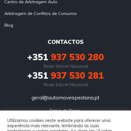
Centro de Arbitragem Auto
Arbitragem de Conflitos de Consumo
Blog
CONTACTOS
+351
937 530 280
Rede Móvel Nacional
+351
937 530 281
Rede Móvel Nacional
geral@automoveispestana.pt
Freixo de Baixo 

4600-613 Amarante
Utilizamos cookies neste website para oferecer uma
experiência mais relevante, lembrando as suas
preferências e visitas repetidas. Ao clicar em “Aceitar