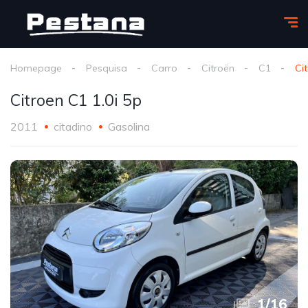
Homepage
Pesquisa
Carro
Citroën
C1
Ci
Citroen C1 1.0i 5p
2011
citadino
Gasolina
1
/
16