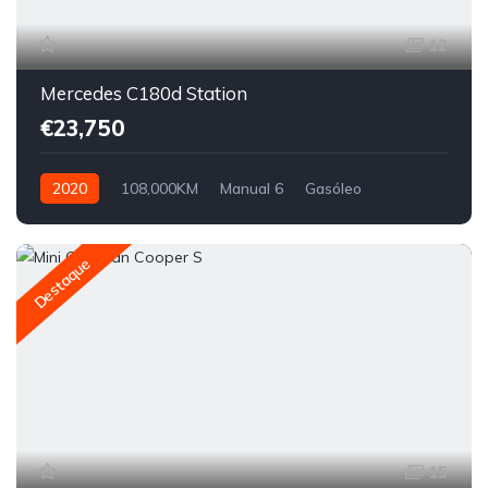
12
Mercedes C180d Station
€23,750
2020
108,000KM
Manual 6
Gasóleo
Tração Traseira
Destaque
15