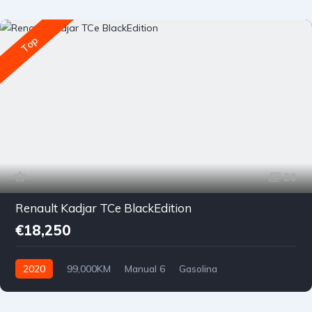
Top
20
Renault Kadjar TCe BlackEdition
€18,250
2020
99,000KM
Manual 6
Gasolina
Tração Dianteira