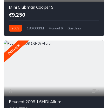
Mini Clubman Cooper S
€9,250
2009
180,000KM
Manual 6
Gasolina
Tração Dianteira
Destaque
7
Peugeot 2008 1.6HDi Allure