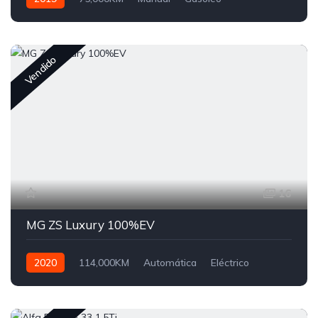
Tração Dianteira
Vendido
16
MG ZS Luxury 100%EV
2020
114,000KM
Automática
Eléctrico
Tração Dianteira