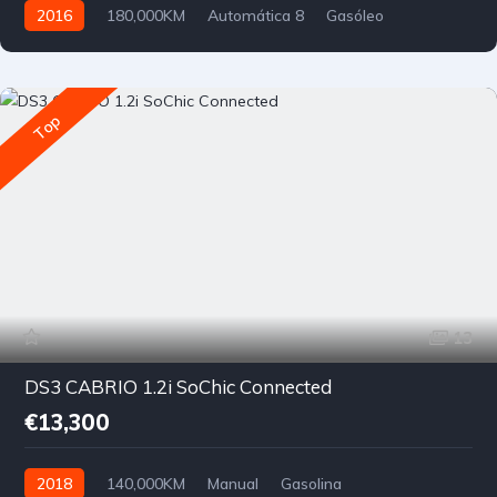
2016
180,000KM
Automática 8
Gasóleo
Tração Traseira
Top
13
DS3 CABRIO 1.2i SoChic Connected
€13,300
2018
140,000KM
Manual
Gasolina