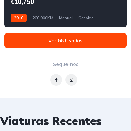
€10,750
2016
200,000KM
Manual
Gasóleo
Tração Dianteira
Ver 66 Usados
Segue-nos
Viaturas Recentes