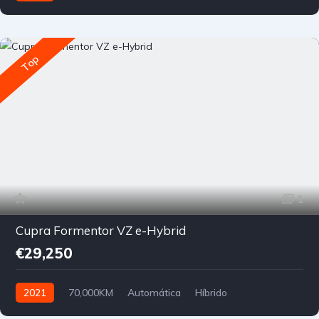
Tração Dianteira
Top
1
Cupra Formentor VZ e-Hybrid
€29,250
2021
70,000KM
Automática
Híbrido
Tração Dianteira