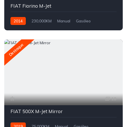
FIAT Fiorino M-Jet
2014
230,000KM
Manual
Gasóleo
Tração Dianteira
Destaque
10
FIAT 500X M-Jet Mirror
2019
75,000KM
Manual
Gasóleo