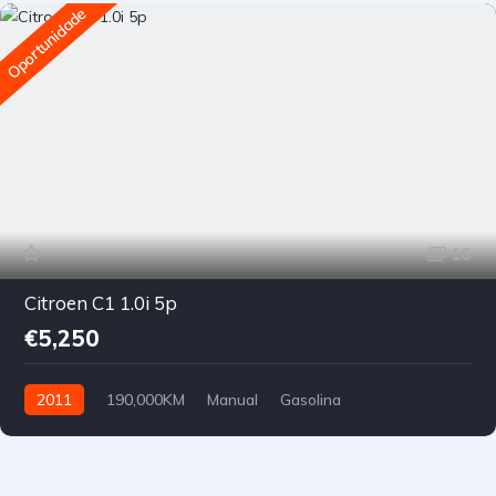
Oportunidade
16
Citroen C1 1.0i 5p
€5,250
2011
190,000KM
Manual
Gasolina
Tração Dianteira